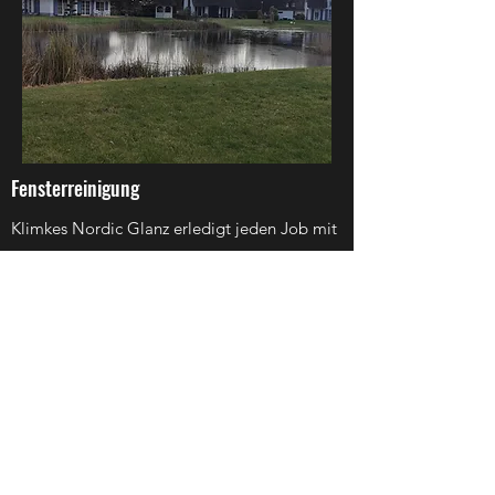
Fensterreinigung
Klimkes Nordic Glanz erledigt jeden Job mit
Brillianz, vor allem wenn es um diesen
Service geht. Sie können auf uns zählen:
Professionell und effizient erledigen wir jeden
Arbeitsschritt.
Bei weiteren Fragen, stehen wir Ihnen sehr
gern zur Verfügung.